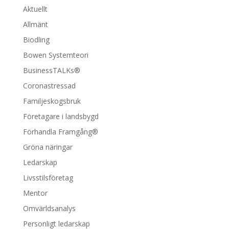
Aktuellt
Allmänt
Biodling
Bowen Systemteori
BusinessTALKs®
Coronastressad
Familjeskogsbruk
Företagare i landsbygd
Förhandla Framgång®
Gröna näringar
Ledarskap
Livsstilsföretag
Mentor
Omvärldsanalys
Personligt ledarskap