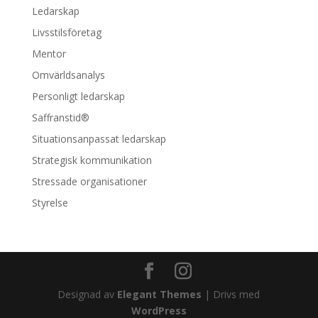
Ledarskap
Livsstilsföretag
Mentor
Omvärldsanalys
Personligt ledarskap
Saffranstid®
Situationsanpassat ledarskap
Strategisk kommunikation
Stressade organisationer
Styrelse
Designad av
Elegant Themes
| Drivs med
WordPress