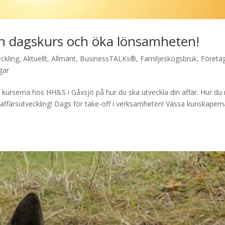
en dagskurs och öka lönsamheten!
eckling
,
Aktuellt
,
Allmänt
,
BusinessTALKs®
,
Familjeskogsbruk
,
Företa
gar
i kurserna hos HH&S i Gåxsjö på hur du ska utveckla din affär. Hur d
affärsutveckling! Dags för take-off i verksamheten! Vässa kunskapern