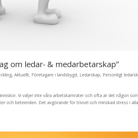
dag om ledar- & medarbetarskap”
eckling
,
Aktuellt
,
Företagare i landsbygd
,
Ledarskap
,
Personligt ledars
nniskor. Vi väljer inte våra arbetskamrater och ofta är det någon so
eter och beteenden. Det avgörande för trivsel och minskad stress i all