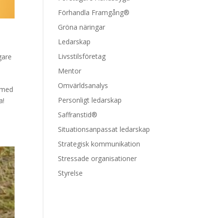
Förhandla Framgång®
Gröna näringar
Ledarskap
Livsstilsföretag
gare
Mentor
Omvärldsanalys
u med
Personligt ledarskap
a!
Saffranstid®
Situationsanpassat ledarskap
Strategisk kommunikation
Stressade organisationer
Styrelse