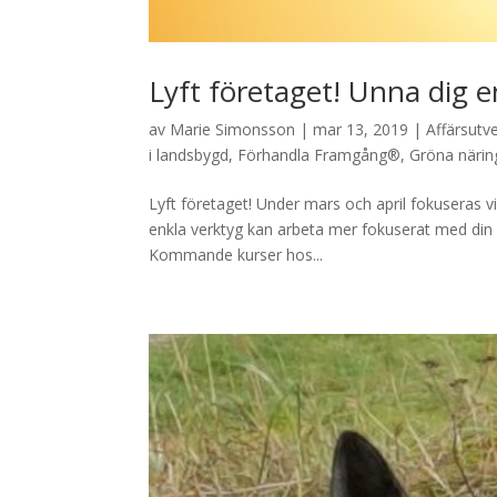
Lyft företaget! Unna dig 
av
Marie Simonsson
|
mar 13, 2019
|
Affärsutv
i landsbygd
,
Förhandla Framgång®
,
Gröna närin
Lyft företaget! Under mars och april fokuseras v
enkla verktyg kan arbeta mer fokuserat med din 
Kommande kurser hos...