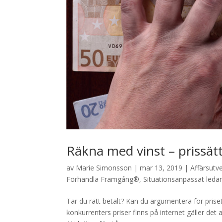
Räkna med vinst – prissät
av
Marie Simonsson
|
mar 13, 2019
|
Affärsutv
Förhandla Framgång®
,
Situationsanpassat leda
Tar du rätt betalt? Kan du argumentera för priset?
konkurrenters priser finns på internet gäller det