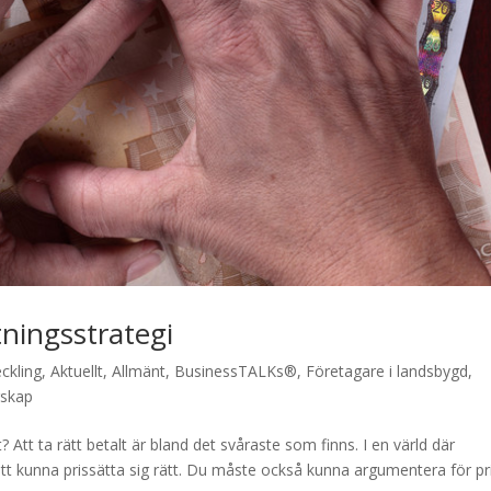
tningsstrategi
eckling
,
Aktuellt
,
Allmänt
,
BusinessTALKs®
,
Företagare i landsbygd
,
rskap
 Att ta rätt betalt är bland det svåraste som finns. I en värld där
 att kunna prissätta sig rätt. Du måste också kunna argumentera för pr