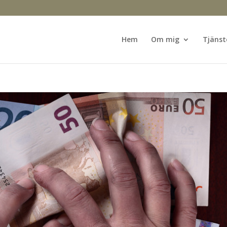
Hem
Om mig
Tjänst