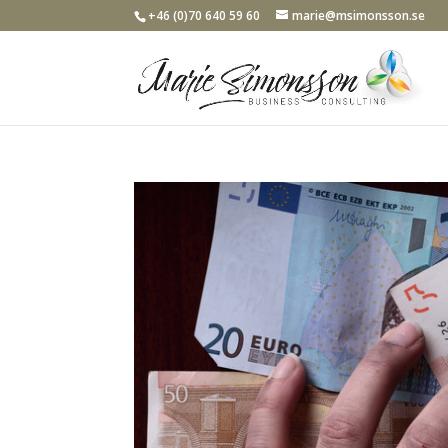
+46 (0)70 640 59 60
marie@msimonsson.se