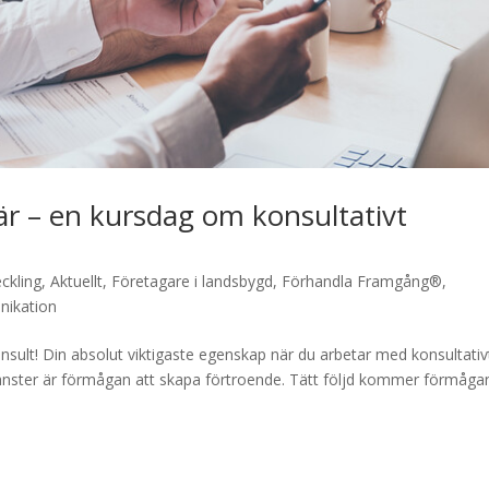
är – en kursdag om konsultativt
eckling
,
Aktuellt
,
Företagare i landsbygd
,
Förhandla Framgång®
,
nikation
 konsult! Din absolut viktigaste egenskap när du arbetar med konsultativ
tjänster är förmågan att skapa förtroende. Tätt följd kommer förmåga