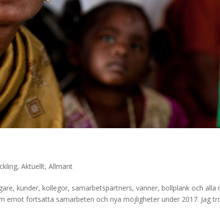
ckling
,
Aktuellt
,
Allmänt
ltagare, kunder, kollegor, samarbetspartners, vänner, bollplank och alla 
fram emot fortsatta samarbeten och nya möjligheter under 2017. Jag tr