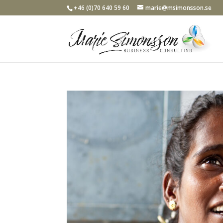
+46 (0)70 640 59 60
marie@msimonsson.se