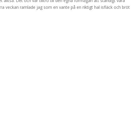
et alltså. Det och vår tilltro till den egna förmågan att ständigt vara
 veckan ramlade jag som en vante på en riktigt hal isfläck och bröt