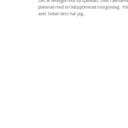
Det är verkligen inte så självklart. Livet i allmänh
planerad med en tidsoptimerad morgondag. Förra
axel. Sedan dess har jag...