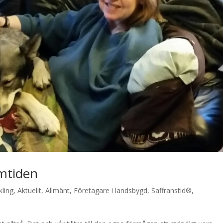
amtiden
kling
,
Aktuellt
,
Allmänt
,
Företagare i landsbygd
,
Saffranstid®
,