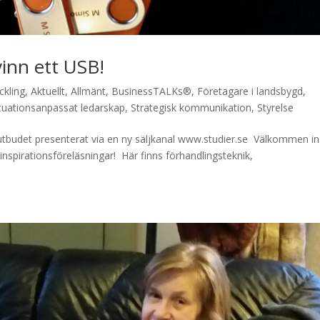
 vinn ett USB!
ckling
,
Aktuellt
,
Allmänt
,
BusinessTALKs®
,
Företagare i landsbygd
,
tuationsanpassat ledarskap
,
Strategisk kommunikation
,
Styrelse
utbudet presenterat via en ny säljkanal www.studier.se Välkommen i
inspirationsföreläsningar! Här finns förhandlingsteknik,