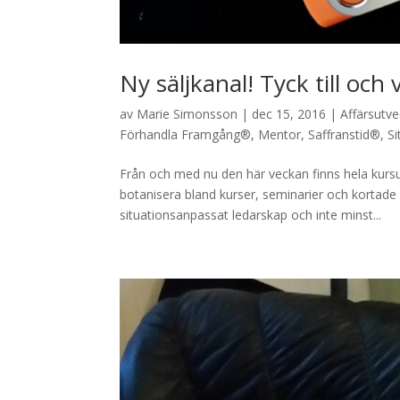
Ny säljkanal! Tyck till och
av
Marie Simonsson
|
dec 15, 2016
|
Affärsutve
Förhandla Framgång®
,
Mentor
,
Saffranstid®
,
Si
Från och med nu den här veckan finns hela kurs
botanisera bland kurser, seminarier och kortade 
situationsanpassat ledarskap och inte minst...