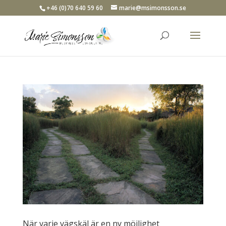
+46 (0)70 640 59 60
marie@msimonsson.se
När varje vägskäl är en ny möjlighet