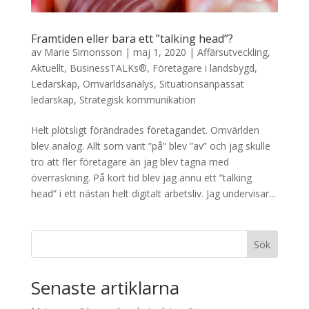
Framtiden eller bara ett ”talking head”?
av
Marie Simonsson
|
maj 1, 2020
|
Affärsutveckling
,
Aktuellt
,
BusinessTALKs®
,
Företagare i landsbygd
,
Ledarskap
,
Omvärldsanalys
,
Situationsanpassat
ledarskap
,
Strategisk kommunikation
Helt plötsligt förändrades företagandet. Omvärlden
blev analog. Allt som varit ”på” blev ”av” och jag skulle
tro att fler företagare än jag blev tagna med
överraskning. På kort tid blev jag ännu ett ”talking
head” i ett nästan helt digitalt arbetsliv. Jag undervisar...
Sök
Senaste artiklarna